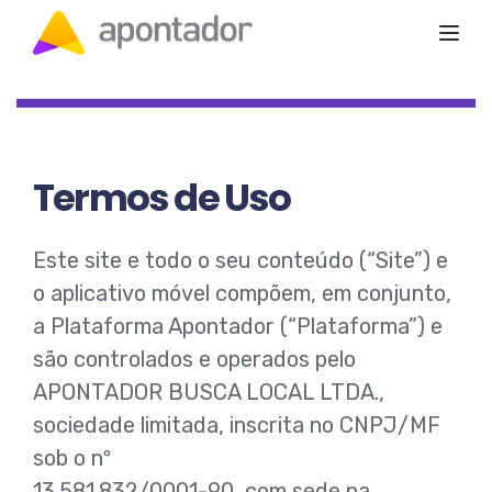
Toggl
Termos de Uso
Este site e todo o seu conteúdo (“Site”) e
o aplicativo móvel compõem, em conjunto,
a Plataforma Apontador (“Plataforma”) e
são controlados e operados pelo
APONTADOR BUSCA LOCAL LTDA.,
sociedade limitada, inscrita no CNPJ/MF
sob o nº
13.581.832/0001-90, com sede na